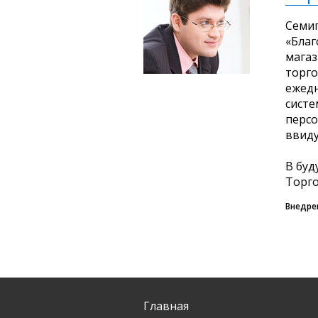
Семип
«Благ
магаз
торго
ежедн
систе
персо
ввиду
В буд
Торго
Внедре
Главная