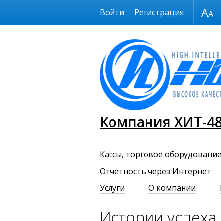
Размер шрифта
Войти
Регистрация
Компания ХИТ-4
Кассы, торговое оборудование
Отчетность через Интернет
Услуги
О компании
Истории успеха