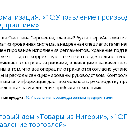
оматизациЯ, «1С:Управление произв
дприятием»
ва Светлана Сергеевна, главный бухгалтер «Автоматиз
атизированная система, внедренная специалистами на
ентирование исполнения регламентов, хранение подт
ляет создать корректную отчетность о деятельности к
ечивает контроль за рисками, влияющими на качество
ны в том, что все операции отражаются согласно уста
ы и расходы санкционированы руководством. Контрол
тивная информация даст возможность руководству пр
вленные на увеличение прибыли компании».
нный продукт:
1С:Управление производственным предприятием
говый дом «Товары из Нигерии», «1С:
авление торговлей»