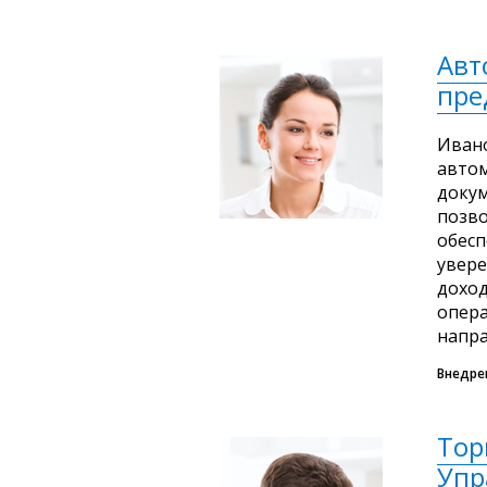
Авт
пре
Ивано
автом
докум
позво
обесп
увере
доход
опера
напра
Внедре
Тор
Упр