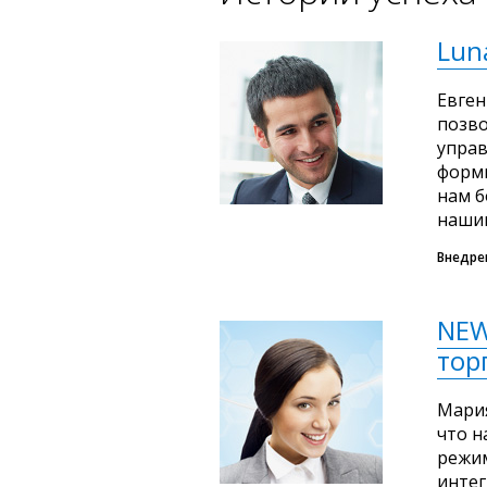
Lun
Евген
позво
упра
форми
нам б
нашим
Внедре
NEW
тор
Мария
что н
режим
интег