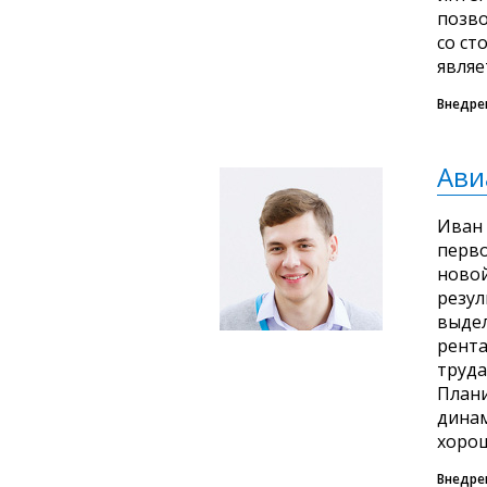
позво
со ст
являе
Внедре
Ави
Иван 
перво
новой
резул
выдел
рента
труда
Плани
динам
хорош
Внедре