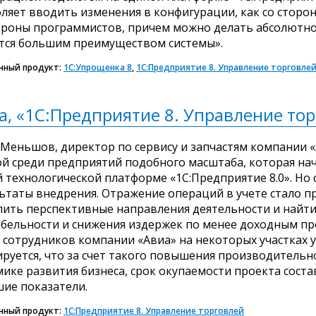
ляет вводить изменения в конфигурации, как со сторон
ороны программистов, причем можно делать абсолютно
тся большим преимуществом системы».
нный продукт:
1С:Упрощенка 8
,
1С:Предприятие 8. Управление торговле
а, «1С:Предприятие 8. Управление то
Меньшов, директор по сервису и запчастям компании 
й среди предприятий подобного масштаба, которая на
 технологической платформе «1С:Предприятие 8.0». Но
ьтаты внедрения. Отражение операций в учете стало 
ить перспективные направления деятельности и найт
бельности и снижения издержек по менее доходным п
 сотрудников компании «Авиа» на некоторых участках у
руется, что за счет такого повышения производительн
ике развития бизнеса, срок окупаемости проекта состав
ие показатели.
нный продукт:
1С:Предприятие 8. Управление торговлей