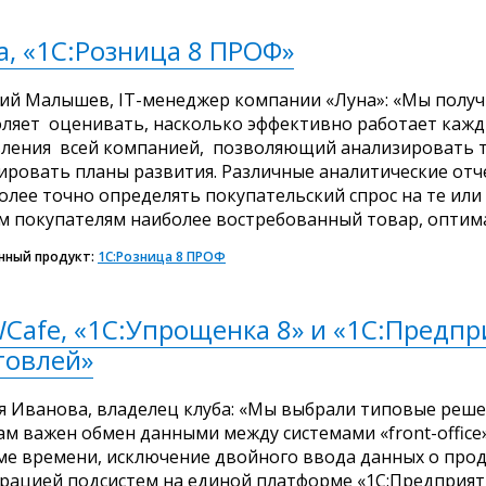
a, «1С:Розница 8 ПРОФ»
ий Малышев, IT-менеджер компании «Луна»: «Мы получ
ляет оценивать, насколько эффективно работает кажды
вления всей компанией, позволяющий анализировать 
ровать планы развития. Различные аналитические отч
олее точно определять покупательский спрос на те или
 покупателям наиболее востребованный товар, оптима
нный продукт:
1С:Розница 8 ПРОФ
Cafe, «1С:Упрощенка 8» и «1С:Предпр
говлей»
 Иванова, владелец клуба: «Мы выбрали типовые реше
ам важен обмен данными между системами «front-office» 
е времени, исключение двойного ввода данных о прод
рацией подсистем на единой платформе «1С:Предприя