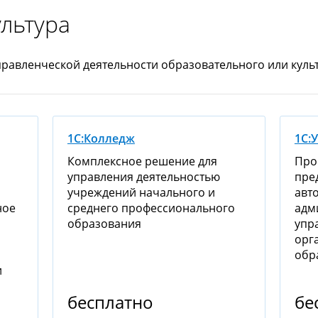
ультура
равленческой деятельности образовательного или куль
1С:Колледж
1С:
Комплексное решение для
Про
управления деятельностью
пре
учреждений начального и
авт
ное
среднего профессионального
адм
образования
упр
орг
обр
и
бесплатно
бе