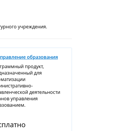
турного учреждения.
Управление образования
граммный продукт,
дназначенный для
оматизации
инистративно-
авленческой деятельности
анов управления
азованием.
сплатно